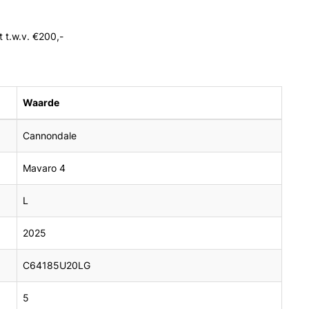
t t.w.v. €200,-
Waarde
Cannondale
Mavaro 4
L
2025
C64185U20LG
5