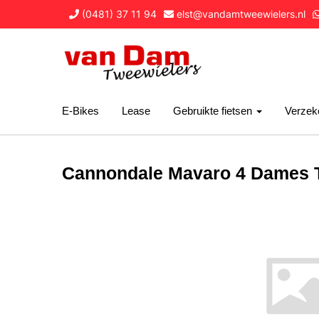
(0481) 37 11 94
elst@vandamtweewielers.nl
E-Bikes
Lease
Gebruikte fietsen
Verzek
Cannondale Mavaro 4 Dames T