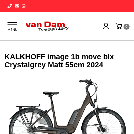
Toggle
0
MENU
navigation
KALKHOFF image 1b move blx
Crystalgrey Matt 55cm 2024